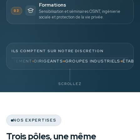
Formations
03
Sensibilisation et séminaires OSINT, ingénierie
sociale et protection de la vie privée.
ILS COMPTENT SUR NOTRE DISCRÉTION
UTEMENT
DIRIGEANTS
GROUPES INDUSTRIELS
ÉTABLISSEM
●
●
●
SCROLLEZ
NOS EXPERTISES
Trois pôles, une même